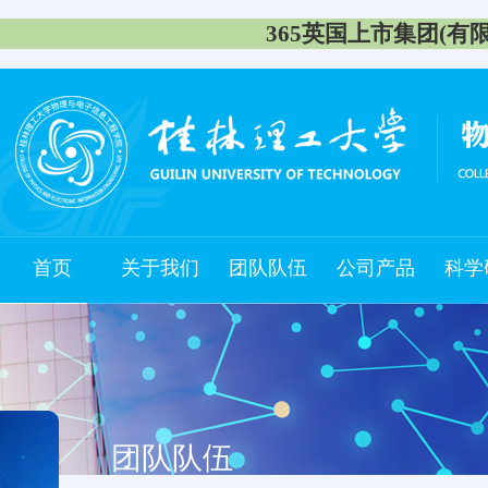
365英国上市集团(有限公司
首页
关于我们
团队队伍
公司产品
科学
团队队伍