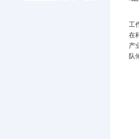
工
在
产
队