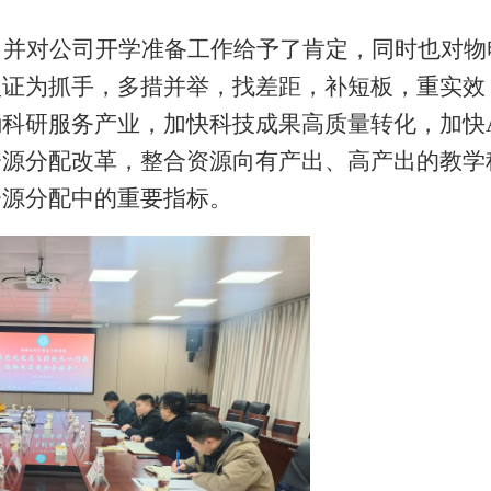
，并对公司
开学准备工作
给予了肯定，同时也对物
认证为抓手
，多
措
并举，找差距，补短板，重实效
励科研服务产业，加快科技成果高质量转化，加快
资源分配改革，整合资源向有产出、高产出的教学
资源分配中的重要指标。