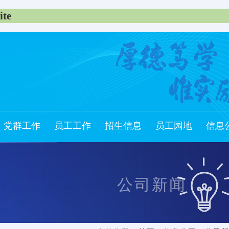
te
党群工作
员工工作
招生信息
员工园地
信息
公司新闻