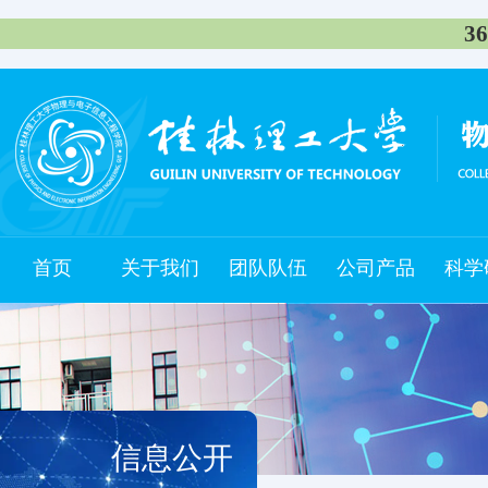
3
首页
关于我们
团队队伍
公司产品
科学
信息公开