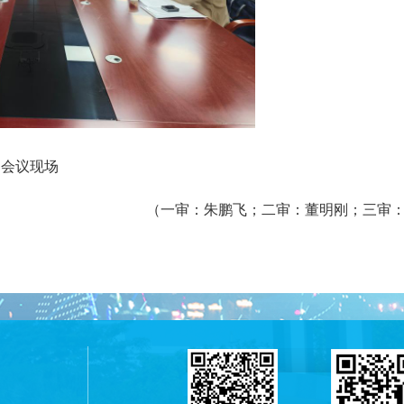
会议现场
（一审：朱鹏飞；二审：董明刚；三审